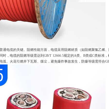
普通电缆的关键。阻燃性能方面，电缆采用阻燃材质（如阻燃聚氯乙烯、
，电缆的阻燃等级需达到GB/T 12666.5规定的A类、B类或C类标
弧、火花引燃井下瓦斯、煤尘，避免爆炸事故发生，防爆等级需符合GB 