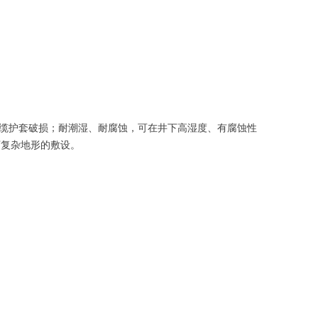
缆护套破损；耐潮湿、耐腐蚀，可在井下高湿度、有腐蚀性
下复杂地形的敷设。