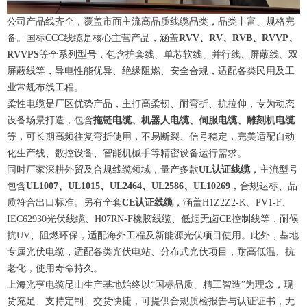
公司产品线齐全，覆盖市面主流高品质线缆品类，品类丰富、规格完
备。国标CCC线缆是核心主营产品，涵盖
RVV、RV、RVB、RVVP、
RVVPS
等全系列型号，包含护套线、单芯软线、并行线、屏蔽线、双
屏蔽线等，导电性能优异、绝缘阻燃、安全合规，适配各类民用及工
业常规布线工程。
柔性电缆是厂区优势产品，主打高柔韧、耐弯折、抗拉伸，专为动态
设备场景打造，包含
拖链电缆、机器人电缆、伺服电缆、雕刻机电缆
等，可长期高频往复弯折使用，不易断裂、信号稳定，完美适配自动
化生产线、数控设备、智能机械手等精密设备运行需求。
同时厂家深耕外贸及合规线缆领域，量产多款
UL认证线缆
，主流型号
包含
UL1007、UL1015、UL2464、UL2586、UL10269
，合规达标、品
质符合出口标准。另有全套
CE认证线缆
，涵盖H1Z2Z2-K、PV1-F、
IEC62930光伏线缆、H07RN-F橡胶线缆、低烟无卤CE控制线等，耐候
抗UV、阻燃环保，适配海外工程及新能源光伏项目使用。此外，基地
专属光伏电缆，适配各类光伏电站、分布式光伏项目，耐高低温、抗
老化，使用寿命持久。
上海光亨电缆昆山生产基地始终以“国标品质、精工智造”为理念，现
货充足、支持定制、交货快捷，可提供合规质检报告与认证证书，无