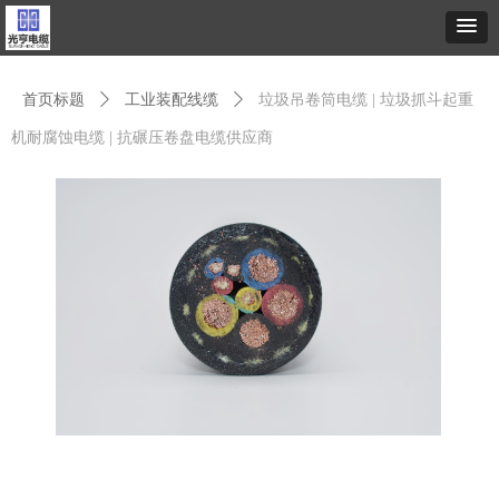
首页标题
ꄲ
工业装配线缆
ꄲ
垃圾吊卷筒电缆 | 垃圾抓斗起重
机耐腐蚀电缆 | 抗碾压卷盘电缆供应商