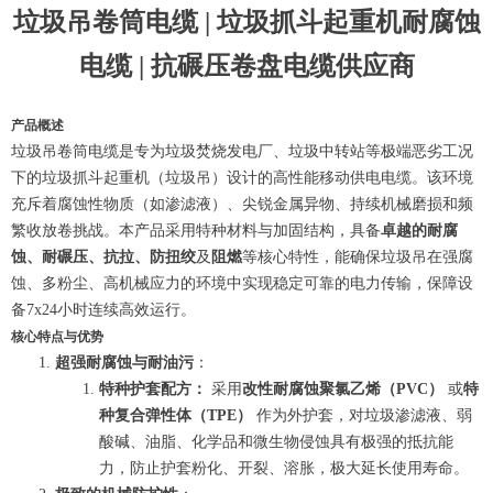
垃圾吊卷筒电缆 | 垃圾抓斗起重机耐腐蚀
电缆 | 抗碾压卷盘电缆供应商
产品概述
垃圾吊卷筒电缆是专为垃圾焚烧发电厂、垃圾中转站等极端恶劣工况
下的垃圾抓斗起重机（垃圾吊）设计的高性能移动供电电缆。该环境
充斥着腐蚀性物质（如渗滤液）、尖锐金属异物、持续机械磨损和频
繁收放卷挑战。本产品采用特种材料与加固结构，具备
卓越的耐腐
蚀、耐碾压、抗拉、防扭绞
及
阻燃
等核心特性，能确保垃圾吊在强腐
蚀、多粉尘、高机械应力的环境中实现稳定可靠的电力传输，保障设
备7x24小时连续高效运行。
核心特点与优势
超强耐腐蚀与耐油污
：
特种护套配方：
采用
改性耐腐蚀聚氯乙烯（PVC）
或
特
种复合弹性体（TPE）
作为外护套，对垃圾渗滤液、弱
酸碱、油脂、化学品和微生物侵蚀具有极强的抵抗能
力，防止护套粉化、开裂、溶胀，极大延长使用寿命。