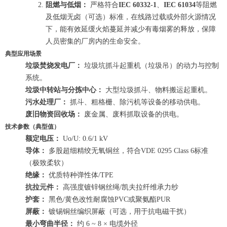
阻燃与低烟：
严格符合
IEC 60332-1
、
IEC 61034
等阻燃
及低烟无卤（可选）标准，在线路过载或外部火源情况
下，能有效延缓火焰蔓延并减少有毒烟雾的释放，保障
人员密集的厂房内的生命安全。
典型应用场景
垃圾焚烧发电厂：
垃圾坑抓斗起重机（垃圾吊）的动力与控制
系统。
垃圾中转站与分拣中心：
大型垃圾抓斗、物料搬运起重机。
污水处理厂：
抓斗、粗格栅、除污机等设备的移动供电。
废旧物资回收场：
废金属、废料抓取设备的供电。
技术参数（典型值）
额定电压：
Uo/U: 0.6/1 kV
导体：
多股超细精绞无氧铜丝，符合VDE 0295 Class 6标准
（极致柔软）
绝缘：
优质特种弹性体/TPE
抗拉元件：
高强度镀锌钢丝绳/凯夫拉纤维承力纱
护套：
黑色/黄色改性耐腐蚀PVC或聚氨酯PUR
屏蔽：
镀锡铜丝编织屏蔽（可选，用于抗电磁干扰）
最小弯曲半径：
约 6 ~ 8 × 电缆外径