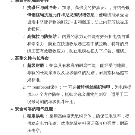
极致的机械防护性
：
抗碾压与耐冲击：
加厚、高强度的护套设计，并结合
镀
锌钢丝绳抗拉元件
和
尼龙编织增强层
，使电缆能承受垃
圾堆中坚硬异物的剧烈冲击和碾压，防止内部芯线被压
扁损坏。
高抗拉与防扭结：
内置的承力元件能有效分担电缆自重
和牵引力，防止在快速收放卷过程中被拉断。特殊的成
缆工艺有效吸收应力，防止电缆在扭力下打卷、缠绕。
高耐久性与长寿命
：
超级耐磨：
护套具有极高的耐磨性能，能经受与地面、
导轨的长期摩擦以及垃圾物料的刮蹭，耐磨指标远超常
规标准。
** reinforced保护：** 可选
镀锌钢丝编织铠甲
，为电缆提
供360°全方位防护，抵御尖锐金属物的刺穿，适用于工
况最苛刻的垃圾抓斗应用。
安全可靠的电气性能
：
稳定供电：
采用高纯度无氧铜导体，确保低电阻率，提
供稳定电力传输。优质绝缘材料保证高介电强度，耐高
压击穿。