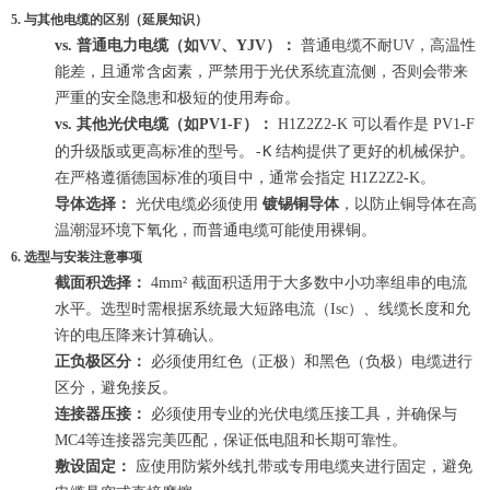
5. 与其他电缆的区别（延展知识）
vs. 普通电力电缆（如VV、YJV）：
普通电缆不耐UV，高温性
能差，且通常含卤素，严禁用于光伏系统直流侧，否则会带来
严重的安全隐患和极短的使用寿命。
vs. 其他光伏电缆（如PV1-F）：
H1Z2Z2-K 可以看作是 PV1-F
-K
的升级版或更高标准的型号。
结构提供了更好的机械保护。
在严格遵循德国标准的项目中，通常会指定 H1Z2Z2-K。
导体选择：
光伏电缆必须使用
镀锡铜导体
，以防止铜导体在高
温潮湿环境下氧化，而普通电缆可能使用裸铜。
6. 选型与安装注意事项
截面积选择：
4mm² 截面积适用于大多数中小功率组串的电流
水平。选型时需根据系统最大短路电流（Isc）、线缆长度和允
许的电压降来计算确认。
正负极区分：
必须使用红色（正极）和黑色（负极）电缆进行
区分，避免接反。
连接器压接：
必须使用专业的光伏电缆压接工具，并确保与
MC4等连接器完美匹配，保证低电阻和长期可靠性。
敷设固定：
应使用防紫外线扎带或专用电缆夹进行固定，避免