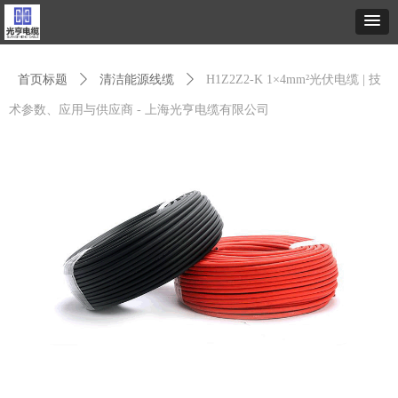
首页标题
ꄲ
清洁能源线缆
ꄲ
H1Z2Z2-K 1×4mm²光伏电缆 | 技
术参数、应用与供应商 - 上海光亨电缆有限公司