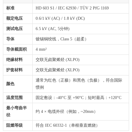
标准
HD 603 S1 / IEC 62930 / TÜV 2 PfG 1169
额定电压
0.6/1 kV (AC) / 1.8 kV (DC)
测试电压
6.5 kV (AC, 5分钟)
导体
镀锡铜绞线，Class 5（超柔）
导体截面积
4 mm²
绝缘材料
交联无卤聚烯烃 (XLPO)
护套材料
交联无卤聚烯烃 (XLPO)
通常为红色（正极）和黑色（负极），符合国际
颜色
惯例
温度范围
固定敷设：-40°C 至 +90°C；短时最高：+120°C
最小弯曲半
约 4 × 电缆外径（例如，~20mm）
径
阻燃等级
符合 IEC 60332-1（单根垂直燃烧）