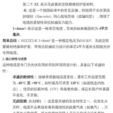
第二个
Z2
: 表示无卤素的交联聚烯烃护套材料。
-K
: 这是一个德国标准中的常见后缀，特指用于光伏系统
的细丝（fine-wire）同心接地导体（或编织层），增强了
电缆的柔韧性和抗机械应力能力。
1×4mm²:
表示这是一根单芯电缆，导体的标称截面积为
4平方
毫米
。
简单总结：
H1Z2Z2-K 1×4mm² 是一种额定电压为0.6/1kV、无卤交联
聚烯烃绝缘和护套、带有抗机械应力设计的单芯4平方毫米太阳能光伏
专用电缆。
2. 核心特性与优势
这种电缆是专门为光伏应用的苛刻环境而设计的，具备以下卓越特
性：
卓越的耐候性：
能够承受极端温度变化，通常工作温度范围
为
-40°C 至 +90°C
，短时最高可承受
120°C
（如接线盒内热
点）。优异的抗紫外线（UV）和臭氧性能，保证长期户外暴露
不老化、不开裂。
无卤阻燃（LSZH）：
这是最关键的安全特性之一。在发生火
灾时，电缆不会释放有毒和腐蚀性的卤素气体（如氯气），只