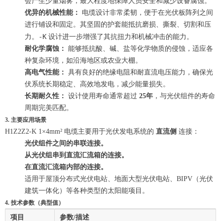
会产生少量烟雾，最大程度地保障人员安全和减少设备腐蚀。
优异的机械性能：
电缆设计非常柔韧，便于在光伏板阵列之间
进行铺设和固定。其坚固的护套能抵抗磨损、撕裂、切割和压
-K
力。
设计进一步增强了其抗扭力和机械冲击的能力。
耐化学腐蚀：
能够抵抗酸、碱、盐等化学物质的侵蚀，适应各
种复杂环境，如沿海地区或农业大棚。
高电气性能：
具有良好的绝缘电阻和耐直流电压能力，确保光
伏系统长期稳定、高效地发电，减少能量损失。
长期耐久性：
设计使用寿命通常超过
25年
，与光伏组件的寿命
周期完美匹配。
3. 主要应用场景
H1Z2Z2-K 1×4mm² 电缆主要用于光伏发电系统的
直流侧
连接：
光伏组件之间的串联连接。
从光伏组串到直流汇流箱的连接。
在直流汇流箱内部的连接。
适用于屋顶分布式光伏电站、地面大型光伏电站、BIPV（光伏
建筑一体化）等各种类型的太阳能项目。
4. 技术参数（典型值）
项目
参数/描述