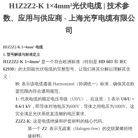
H1Z2Z2-K 1×4mm²光伏电缆 | 技术参
数、应用与供应商 - 上海光亨电缆有限公
司
H1Z2Z2-K 1×4mm² 电缆
1. 型号解读与标准定义
H1Z2Z2-K 1×4mm²
是一个符合欧洲标准（特别是
HD 603
和
IEC
62930
）的太阳能光伏电缆的完整型号。让我们将其分解以理解其含
义：
H:
表示该电缆遵循 Harmonized（协调统一）标准，确保其在欧
盟范围内符合通用规范。
1
1:
代表电缆的额定电压等级（U0/U）。在这里，
表示
U0/U =
0.6/1 kV
，即导体对地电压为600V，导体之间电压为1000V。这
完全满足光伏系统直流侧的电圧要求。
Z2Z2-K:
这是电缆绝缘和护套材料的核心代码。
第一个
Z2
: 表示无卤素（Halogen-free）的交联聚烯烃绝
缘材料。