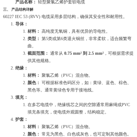
产品名称：
轻型聚氯乙烯护套软电缆
三、 产品结构详解
60227 IEC 53 (RVV) 电缆采用多层结构，确保其安全性和耐用性。
导体：
材料：
高纯度无氧铜，具有优异的导电性。
类型：
第5类或第6类退火铜丝，非常柔软，适合频繁弯
曲。
截面范围：
通常从
0.75 mm² 到 2.5 mm²
，可根据需求提
供其他规格。
绝缘：
材料：
聚氯乙烯（PVC）混合物。
颜色：
可根据标准色码区分，如：黄绿、蓝色、棕色、
黑色等。通常黄绿色专用于接地线。
填充：
在多芯电缆中，绝缘线芯之间的空隙通常用麻绳或PVC
填充条填充，使电缆外观圆整，结构稳定。
护套：
材料：
聚氯乙烯（PVC）混合物。
颜色：
常见为黑色、白色或灰色，也可定制其他颜色。