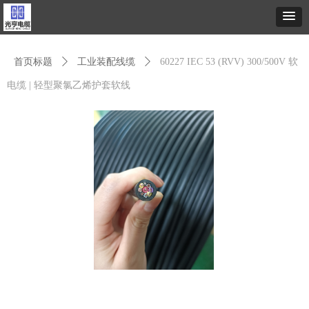
首页标题
ꄲ
工业装配线缆
ꄲ
60227 IEC 53 (RVV) 300/500V 软
电缆 | 轻型聚氯乙烯护套软线